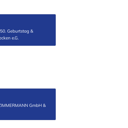
0. Geburtstag &
cken e.G.
ro…ZIMMERMANN GmbH &