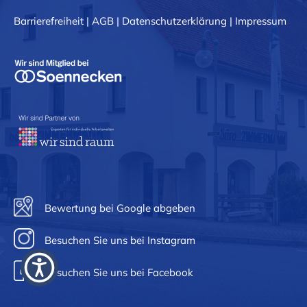
Barrierefreiheit
|
AGB
|
Datenschutzerklärung
|
Impressum
Jens Lommatzsch
FACHBERATER
Guten Tag 👋 Sie benötigen
Hilfe rund um das Thema Büro-
und Objektausstattung?
Rufen Sie mich jetzt
Bewertung bei Google abgeben
unverbindlich an. Ich bin Ihnen
gerne behiflich.
Besuchen Sie uns bei Instagram
03504 62926122
Besuchen Sie uns bei Facebook