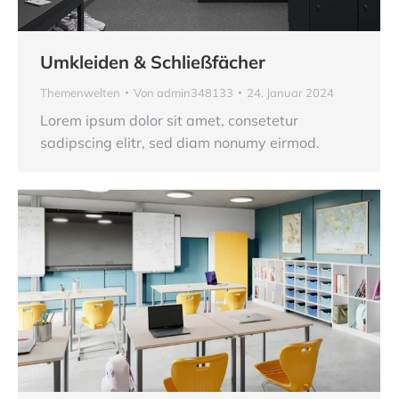
Umkleiden & Schließfächer
Themenwelten
Von
admin348133
24. Januar 2024
Lorem ipsum dolor sit amet, consetetur
sadipscing elitr, sed diam nonumy eirmod.