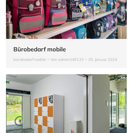
Bürobedarf mobile
bürobedarf mobile
Von
admin348133
25. Januar 2024