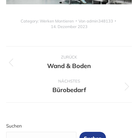
Category:
Werken Montieren
Von
admin348133
14. Dezember 2023
Album-
ZURÜCK
Navigation
Wand & Boden
Vorheriges
Album:
NÄCHSTES
Bürobedarf
Nächstes
Album:
Suchen