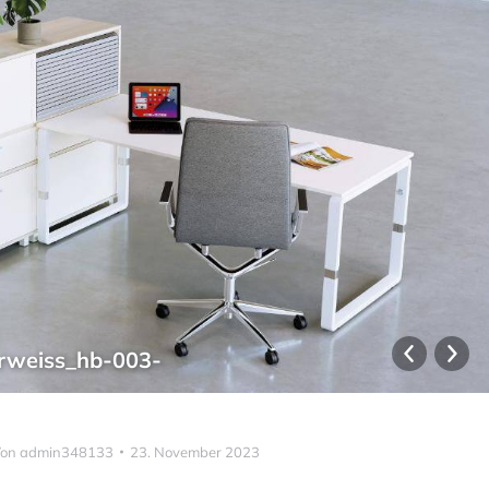
rweiss_hb-003-
Von
admin348133
23. November 2023